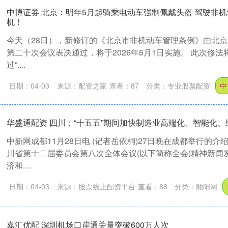
中博证券 北京：明年5月起骑乘电动车强制佩戴头盔 驾驶非
机！
今天（28日），新修订的《北京市非机动车管理条例》由北
第二十次会议表决通过，将于2026年5月1日实施。 此次修法
过“....
日期：04-03
来源：配资之家
查看：
87
分类：
专业股票配资
中
华盛通配资 四川：“十五五”期间加快制造业高端化、智能化
中新网成都11月28日电 (记者岳依桐)27日晚在成都举行的
川省第十二届委员会第八次全体会议(以下简称全会)精神新闻
济和....
日期：04-03
来源：股票线上配资平台
查看：
88
分类：
顺阳网
嘉汇优配 深圳机场口岸通关量突破600万人次