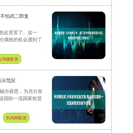
道不怕武二郎复
色起意罢了。这一
次偶然的机会遇到了
金鸿隆配资
新示范区
金融办获悉，为充分发
设国际一流国家租赁
资
利鸿网配资