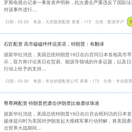
罗斯电视台记者一事发表声明称，此次袭击严重违反了国际法
对该事件进行....
日期：03-20
来源：大庆股票配资
查看：
173
分类：
配资开户
石匠配资 高市磕磕绊绊说英语，特朗普：有翻译
据新华社消息，美国总统特朗普19日在白宫同日本首相高市
示，双方将讨论美日在贸易、能源等领域的许多议题，以及日
行动上给予的支持....
日期：03-20
来源：专业炒股配资公司
查看：
172
分类：
专业股
尊尊网配资 特朗普把袭击伊朗类比偷袭珍珠港
据新华社消息，美国总统特朗普19日在白宫会晤到访的日本
媒体提问时为美国对伊朗发起大规模军事行动辩解，将美国袭
次世界大战期间....