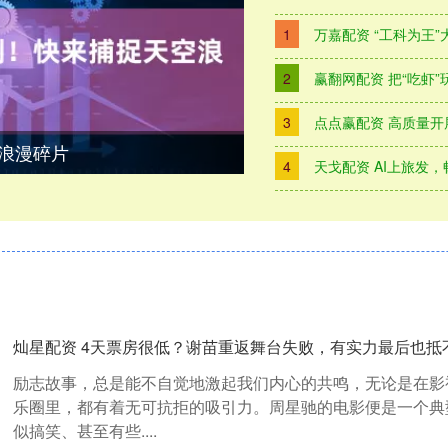
1
万嘉配资 “工科为王”
2
赢翻网配资 把“吃虾
3
点点赢配资 高质量开
浪漫碎片
4
天戈配资 AI上旅发，
灿星配资 4天票房很低？谢苗重返舞台失败，有实力最后也抵
励志故事，总是能不自觉地激起我们内心的共鸣，无论是在影
乐圈里，都有着无可抗拒的吸引力。周星驰的电影便是一个典
似搞笑、甚至有些....