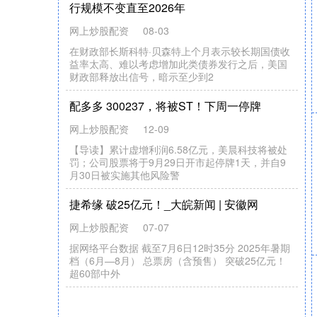
6
5
8
配
资
官
网
阎
维
文
师
生
登
台
北
京
音
乐
厅
#
3
2
;再
度
唱
响
“永
远
的
小
白
杨
&
”
顺阳网
01-14
中
新
网
北
京
1
月
1
日
电
(记
者
应
妮
)夜
色
中
的
北
京
音
厅
，
日
前
再
次
响
起
熟
悉
的
旋
律
—
—
“永
远
的
小
白
”阎
维
文
师
生
民
族
声
乐
乐
3
杨
音
智
信
通
配
内
存
将
占
成
本
4
0
%
之
多
P
C
玩
家
日
子
长
达
3
年
半
：
没
刚
需
就
熬
资
苦
着
配资开户
01-24
内
存
涨
价
已
经
持
了
快
半
年
了
，
频
率
稍
高
一
点
的
4
G
B
D
R
5
内
存
从
之
前
8
0
0
元
到
1
0
0
0
元
的
价
格
涨
到
5
0
0
0
到
6
0
0
6
续
D
了
0