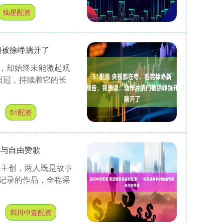
灿星配资
门被徐峥踹开了
，却始终未能激起观
日冠，持续着它的长
资
51配资
赎与自由赞歌
任主创，两人既是故事
记录的作品，全程采
资
四川中壹配资