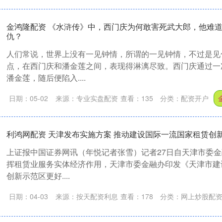
金鸿隆配资 《水浒传》中，西门庆为何敢害死武大郎，他难
仇？
人们常说，世界上没有一见钟情，所谓的一见钟情，不过是见
点，在西门庆和潘金莲之间，表现得淋漓尽致。西门庆通过一
潘金莲，随后便陷入....
日期：05-02
来源：专业实盘配资
查看：
135
分类：
配资开户
利鸿网配资 天津发布实施方案 推动建设国际一流国家租赁创
上证报中国证券网讯（年悦记者张雪）记者27日自天津市委
挥租赁业服务实体经济作用，天津市委金融办印发《天津市建
创新示范区更好....
日期：04-03
来源：按天配资利息
查看：
178
分类：
网上炒股配