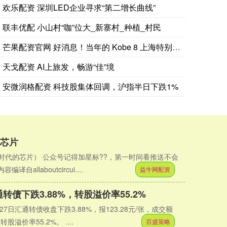
欢乐配资 深圳LED企业寻求“第二增长曲线”
联丰优配 小山村“咖”位大_新寨村_种植_村民
芒果配资官网 好消息！当年的 Kobe 8 上海特别配色即将
天戈配资 AI上旅发，畅游“佳”境
泰媒援引暖武里府防灾减灾办公室消息说，7日发生的校园枪击案
安微润格配资 科技股集体回调，沪指半日下跌1%
的芯片
时代的芯片） 公众号记得加星标??，第一时间看推送不会
译自allaboutcircui....
益牛网配资
转债下跌3.88%，转股溢价率55.2%
7日汇通转债收盘下跌3.88%，报123.28元/张，成交额
转股溢价率55.2%。 ....
百盛策略