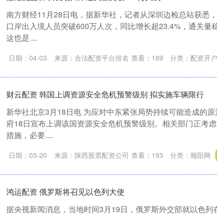
南方财经11月28日电，据新华社，记者从深圳边检总站获悉
口岸出入境人员突破600万人次，同比增长超23.4%，通关
这也是....
日期：04-03
来源：合法配资平台排名
查看：
189
分类：
配资开
财云配资 韩国上调资源安全危机预警级别 拟实施车辆限行
新华社北京3月18日电 为应对中东紧张局势持续可能造成的
府18日宣布上调该国资源安全危机预警级别。相关部门正考
措施，必要....
日期：03-20
来源：陕西股票配资公司
查看：
193
分类：
顺阳网
鸿运配资 俄罗斯将召见以色列大使
据央视新闻消息，当地时间3月19日，俄罗斯外交部就以色列