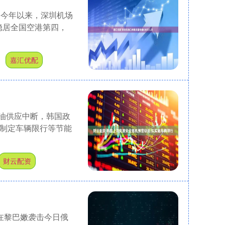
，今年以来，深圳机场
量稳居全国空港第四，
户
嘉汇优配
原油供应中断，韩国政
虑制定车辆限行等节能
财云配资
在黎巴嫩袭击今日俄