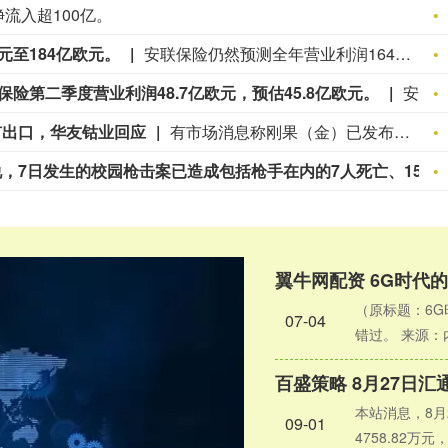
流入超100亿。
元至184亿欧元。
安联保险仍然预测全年营业利润164亿欧元至184亿欧元。
险第二季度营业利润48.7亿欧元，预估45.8亿欧元。
安联保险第二季度营收456亿欧元。安联保险第二季度营业利润48.7亿欧元，预估45.8亿欧元。
矿出口，华友钴业回应
有市场消息称刚果（金）已发布最新行政指令，决定彻底禁止铜精矿与钴精矿的出口。对此，华友钴业公司接线工作人员表示，禁令针对的是“铜精矿”和“钴精矿”这类初级矿产品，而华友钴业在刚果（金）的成品为粗制氢氧化钴（钴的中间品）和电积铜（阴极铜），不涉及精矿出口问题，“中资企业应该都差不多”。（21财经）
泰媒援引暖武里府防灾减灾办公室消息说，7日发生的校园枪击案已造成包括枪手在内的7人死亡、15人受伤，其中2人重伤。死者还包括3名教师和3名学生。（新华社）
翼牛网配资 6G时代
（原标题：6G
07-04
错过。 来源：内容编
百盛策略 8月27日汇通
本站消息，8月2
09-01
4758.82万元，