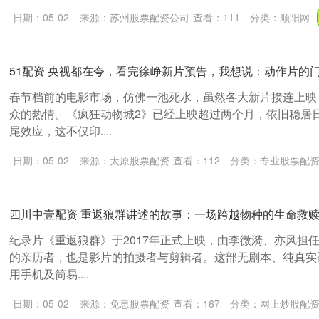
日期：05-02
来源：苏州股票配资公司
查看：
111
分类：
顺阳网
51配资 央视都在夸，看完徐峥新片预告，我想说：动作片的
春节档前的电影市场，仿佛一池死水，虽然各大新片接连上映
众的热情。《疯狂动物城2》已经上映超过两个月，依旧稳居
尾效应，这不仅印....
日期：05-02
来源：太原股票配资
查看：
112
分类：
专业股票配
四川中壹配资 重返狼群讲述的故事：一场跨越物种的生命救
纪录片《重返狼群》于2017年正式上映，由李微漪、亦风担
的亲历者，也是影片的拍摄者与剪辑者。这部无剧本、纯真实
用手机及简易....
日期：05-02
来源：免息股票配资
查看：
167
分类：
网上炒股配