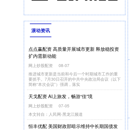
滚动资讯
易鑫优配 中俄两国大对账，2025年，俄罗斯
海军，服役了多少舰艇？
顺阳网
01-11
在之前的文章中，作者曾与大家讨论过2025年美国
和中国海军服役舰艇的数量。今天，我们将重点聊
闻
喜
策
略
网
深
度
策
略
玩
法
？
《
三
国
：
谋
定
下
》
别
错
聊俄罗斯海军的情况。实际上，
官
天
过
顺阳网
12-31
各
位
喜
欢
策
略
游
的
朋
友
们
，
是
不
是
玩
腻
了
那
些
传
的
策
略
游
戏
，
觉
得
玩
法
单
一
、
缺
乏
深
度
？
那
今
天
定
要
给
大
家
介
绍
一
款
已
上
线
一
年
统
戏
一
的