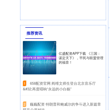
推荐资讯
亿盛配资APP下载 《三国：
谋定天下》，平民与联盟管理
的福音！
​658配资官网 阎维文师生登台北京音乐厅
1
&#32;再度唱响“永远的小白杨”
​巍巍配资 特朗普和鲍威尔的争斗进入新篇章
2
罕见公开对抗